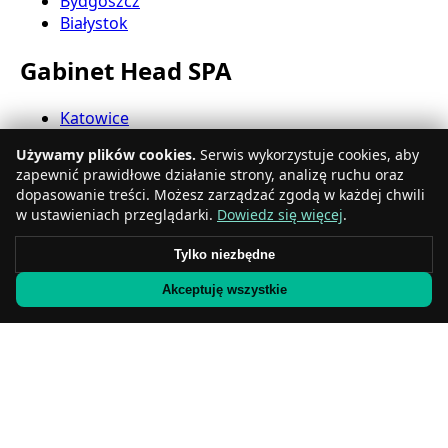
Bydgoszcz
Białystok
Gabinet Head SPA
Katowice
Gdynia
Używamy plików cookies.
Serwis wykorzystuje cookies, aby
Częstochowa
zapewnić prawidłowe działanie strony, analizę ruchu oraz
Radom
dopasowanie treści. Możesz zarządzać zgodą w każdej chwili
Rzeszów
w ustawieniach przeglądarki.
Dowiedz się więcej
.
Toruń
Sosnowiec
Tylko niezbędne
Kielce
Akceptuję wszystkie
Gliwice
Olsztyn
Salon Head SPA
Zabrze
Bielsko-Biała