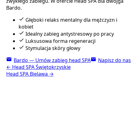
zwykłego zabiegu. W ofercie Head SPA dla dwojga
Bardo.
Głęboki relaks mentalny dla mężczyzn i
kobiet
Idealny zabieg antystresowy po pracy
Luksusowa forma regeneracji
Stymulacja skóry głowy
Bardo — Umów zabieg head SPA
Napisz do nas
←
Head SPA
Świętokrzyskie
Head SPA
Bielawa
→