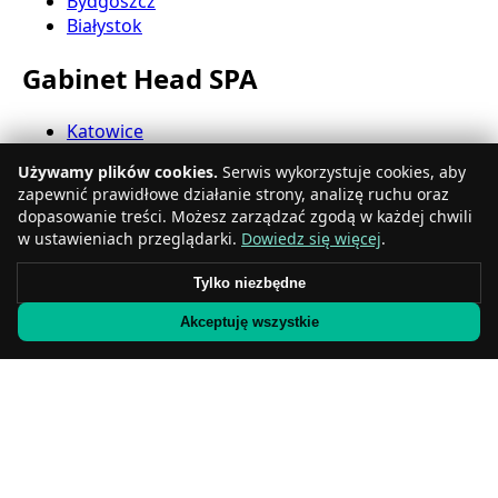
Bydgoszcz
Białystok
Gabinet Head SPA
Katowice
Gdynia
Używamy plików cookies.
Serwis wykorzystuje cookies, aby
Częstochowa
zapewnić prawidłowe działanie strony, analizę ruchu oraz
Radom
dopasowanie treści. Możesz zarządzać zgodą w każdej chwili
Rzeszów
w ustawieniach przeglądarki.
Dowiedz się więcej
.
Toruń
Sosnowiec
Tylko niezbędne
Kielce
Akceptuję wszystkie
Gliwice
Olsztyn
Salon Head SPA
Zabrze
Bielsko-Biała