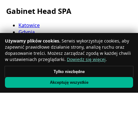
Gabinet Head SPA
Katowice
Gdynia
Częstochowa
Używamy plików cookies.
Serwis wykorzystuje cookies, aby
Radom
zapewnić prawidłowe działanie strony, analizę ruchu oraz
Rzeszów
dopasowanie treści. Możesz zarządzać zgodą w każdej chwili
Toruń
w ustawieniach przeglądarki.
Dowiedz się więcej
.
Sosnowiec
Tylko niezbędne
Kielce
Gliwice
Akceptuję wszystkie
Olsztyn
Salon Head SPA
Zabrze
Bielsko-Biała
Bytom
Zielona Góra