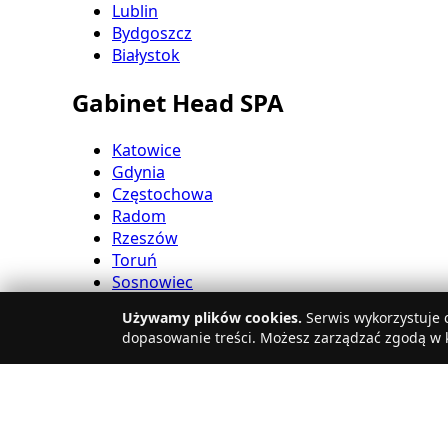
Lublin
Bydgoszcz
Białystok
Gabinet Head SPA
Katowice
Gdynia
Częstochowa
Radom
Rzeszów
Toruń
Sosnowiec
Kielce
Używamy plików cookies.
Serwis wykorzystuje c
Gliwice
dopasowanie treści. Możesz zarządzać zgodą w k
Olsztyn
Salon Head SPA
Zabrze