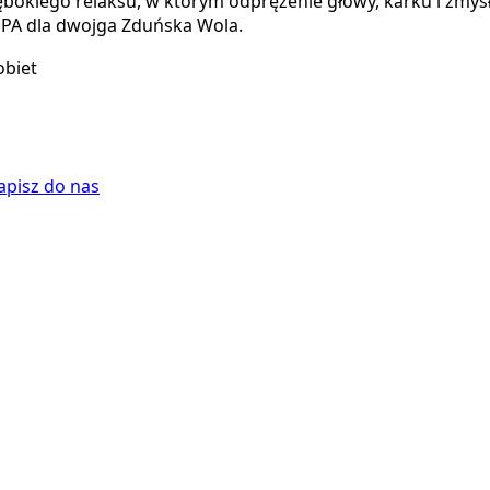
kiego relaksu, w którym odprężenie głowy, karku i zmysłów 
SPA dla dwojga Zduńska Wola.
obiet
apisz do nas