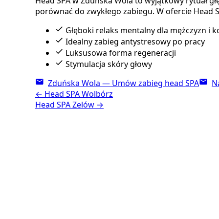
Head SPA w Zduńska Wola to wyjątkowy rytuał głębo
porównać do zwykłego zabiegu. W ofercie Head 
Głęboki relaks mentalny dla mężczyzn i k
Idealny zabieg antystresowy po pracy
Luksusowa forma regeneracji
Stymulacja skóry głowy
Zduńska Wola — Umów zabieg head SPA
N
←
Head SPA
Wolbórz
Head SPA
Zelów
→