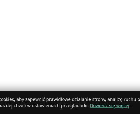
ookies, aby zapewnić prawidłowe działanie strony, analizę ruchu 
ażdej chwili w ustawieniach przeglądarki.
Dowiedz się więcej
.